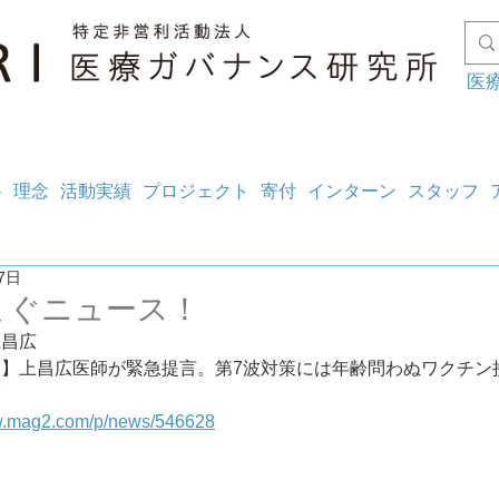
医
料
理念
活動実績
プロジェクト
寄付
インターン
スタッフ
7日
まぐニュース！
上昌広
】上昌広医師が緊急提言。第7波対策には年齢問わぬワクチン接
7
ww.mag2.com/p/news/546628