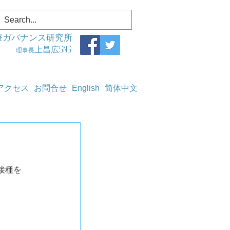
療ガバナンス研究所
上昌広SNS
理事長
アクセス
お問合せ
English
简体中文
種を	