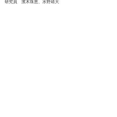
研究員　濱木珠恵、水野靖大