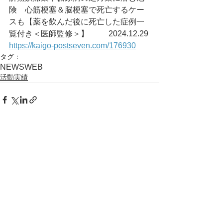
険　心筋梗塞＆脳梗塞で死亡するケー
スも【薬を飲んだ後に死亡した症例一
覧付き＜医師監修＞】	2024.12.29
https://kaigo-postseven.com/176930
タグ：
NEWS
WEB
活動実績
コメント
コメントを追加…