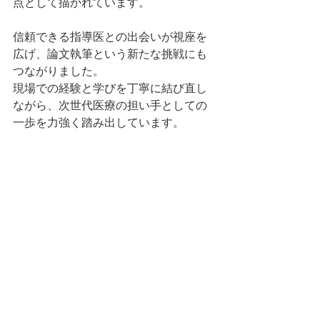
点として描かれています。
信頼できる指導医との出会いが視座を
広げ、論文執筆という新たな挑戦にも
つながりました。
現場での経験と学びを丁寧に結び直し
ながら、次世代医療の担い手としての
一歩を力強く踏み出しています。
Summary by E. Yamashita, MEGRI (based on original articles authored by others).
タグ：
NEWS
WEB
活動実績
コメント