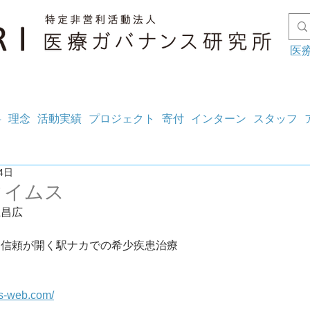
医
料
理念
活動実績
プロジェクト
寄付
インターン
スタッフ
4日
タイムス
上昌広
】信頼が開く駅ナカでの希少疾患治療
es-web.com/