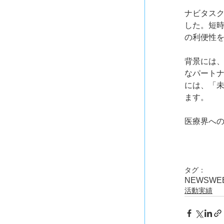
ナビタス
した。短時
の利便性
背景には、
なパート
には、「未
ます。
医療界へ
タグ：
NEWS
WE
活動実績