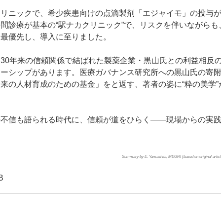
クリニックで、希少疾患向けの点滴製剤「エジャイモ」の投与
間診療が基本の“駅ナカクリニック”で、リスクを伴いながらも
を最優先し、導入に至りました。
30年来の信頼関係で結ばれた製薬企業・黒山氏との利益相反
ナーシップがあります。医療ガバナンス研究所への黒山氏の寄
来の人材育成のための基金」をと返す、著者の姿に“粋の美学”
の不信も語られる時代に、信頼が道をひらく――現場からの実
Summary by E. Yamashita, MEGRI (based on original article
B