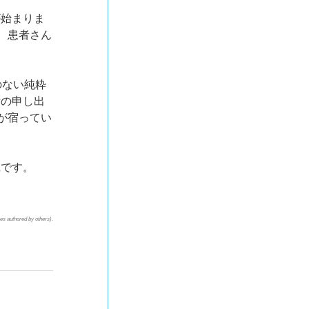
が始まりま
、患者さん
のない純粋
附の申し出
が宿ってい
践です。
s authored by others).