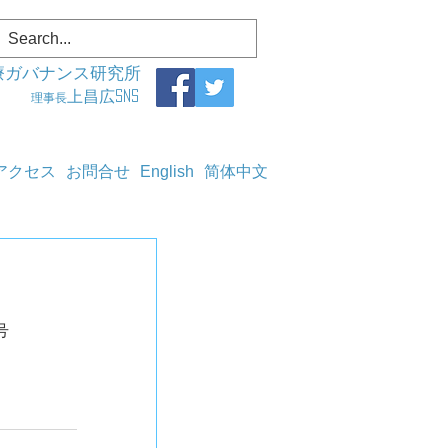
療ガバナンス研究所
上昌広SNS
理事長
アクセス
お問合せ
English
简体中文
5日号