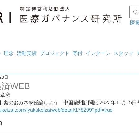
医
料
理念
活動実績
プロジェクト
寄付
インターン
スタッフ
28日
済WEB
崎章彦
【第101回】薬のおカネを議論しよう　中国蘭州訪問記	2023年11月1
akukeizai.com/iyakukeizaiweb/detail/178209?pdf=true
B