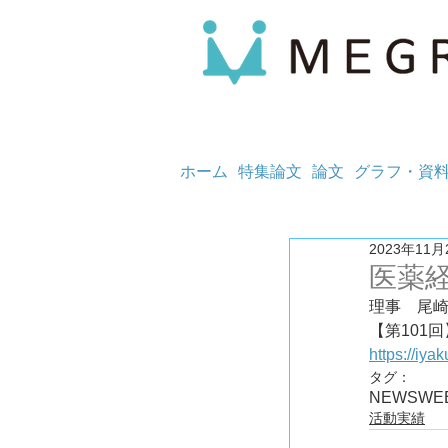
ホーム
特集論文
論文
グラフ・資
2023年11月
医薬経
理事　尾
https://iy
タグ：
NEWS
WE
活動実績