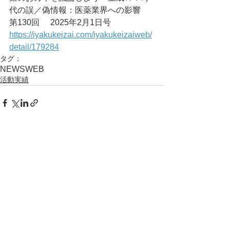
代の誤／偽情報：医薬業界への影響　
第130回	2025年2月1日号
https://iyakukeizai.com/iyakukeizaiweb/
detail/179284
タグ：
NEWS
WEB
活動実績
コメント
コメントを追加…