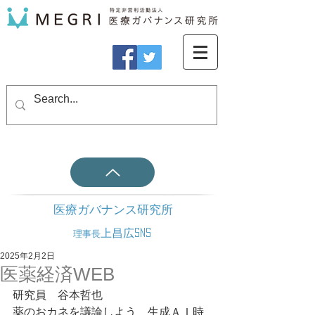
医療ガバナンス研究所
上昌広SNS
理事長
2025年2月2日
医薬経済WEB
研究員　谷本哲也
薬のおカネを議論しよう　生成ＡＩ時