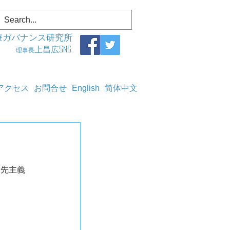
療ガバナンス研究所
上昌広SNS
理事長
アクセス
お問合せ
English
简体中文
優先主義　