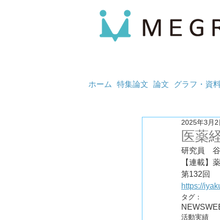
ホーム
特集論文
論文
グラフ・資
2025年3月
医薬経
研究員　
【連載】
https://iy
タグ：
NEWS
WE
活動実績