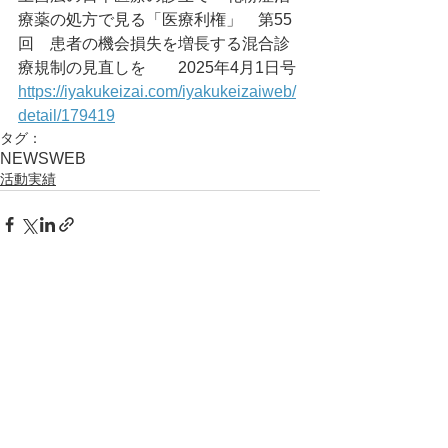
療薬の処方で見る「医療利権」　第55
回　患者の機会損失を増長する混合診
療規制の見直しを	2025年4月1日号
https://iyakukeizai.com/iyakukeizaiweb/
detail/179419
タグ：
NEWS
WEB
活動実績
コメント
コメントを追加…