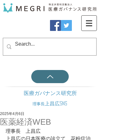
医療ガバナンス研究所
上昌広SNS
理事長
2025年4月6日
医薬経済WEB
理事長　上昌広
上昌広の日本医療の診立て　花粉症治