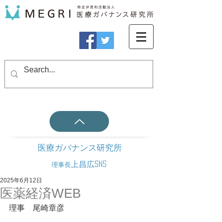
医療ガバナンス研究所
上昌広SNS
理事長
2025年6月12日
医薬経済WEB
理事　尾崎章彦