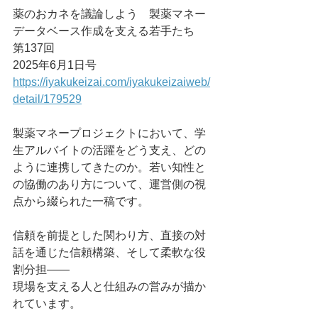
薬のおカネを議論しよう　製薬マネー
データベース作成を支える若手たち　
第137回
2025年6月1日号
https://iyakukeizai.com/iyakukeizaiweb/
detail/179529
製薬マネープロジェクトにおいて、学
生アルバイトの活躍をどう支え、どの
ように連携してきたのか。若い知性と
の協働のあり方について、運営側の視
点から綴られた一稿です。
信頼を前提とした関わり方、直接の対
話を通じた信頼構築、そして柔軟な役
割分担――
現場を支える人と仕組みの営みが描か
れています。