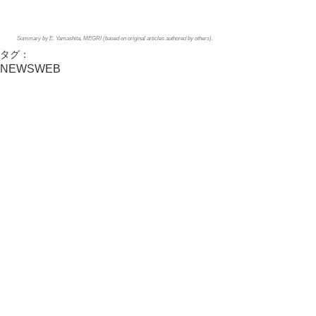
Summary by E. Yamashita, MEGRI (based on original articles authored by others).
タグ：
NEWS
WEB
活動実績
コメント
コメントを追加…