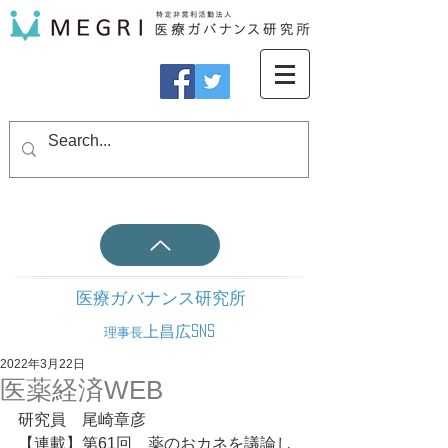
医療ガバナンス研究所
上昌広SNS
理事長
2022年3月22日
医薬経済WEB
研究員　尾崎章彦
【連載】第61回　薬のおカネを議論し