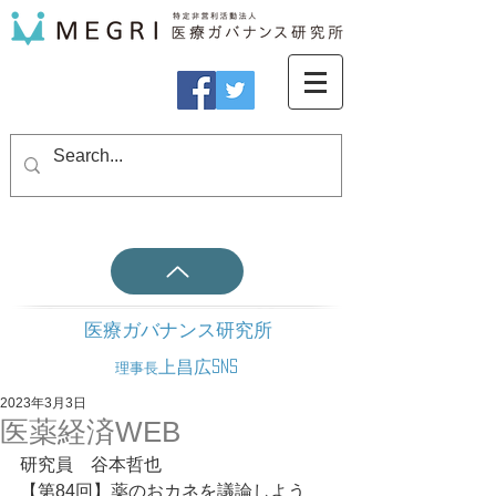
医療ガバナンス研究所
上昌広SNS
理事長
2023年3月3日
医薬経済WEB
研究員　谷本哲也
【第84回】薬のおカネを議論しよう　