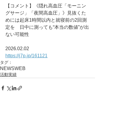
【コメント】《隠れ高血圧「モーニン
グサージ」「夜間高血圧」》見抜くた
めには起床1時間以内と就寝前の2回測
定を　日中に測っても“本当の数値”が出
ない可能性
2026.02.02
https://j7p.jp/161121
タグ：
NEWS
WEB
活動実績
コメント