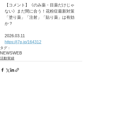
【コメント】《のみ薬・目薬だけじゃ
ない》まだ間に合う！花粉症最新対策
「塗り薬」「注射」「貼り薬」は有効
か？
2026.03.11
https://j7p.jp/164312
タグ：
NEWS
WEB
活動実績
コメント
コメントを追加…