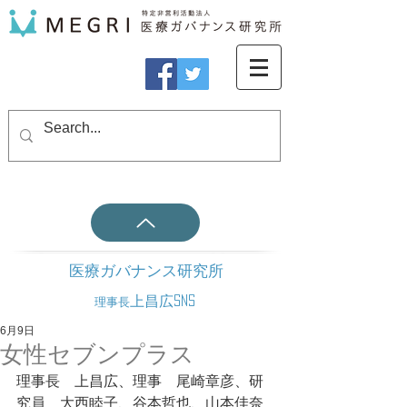
医療ガバナンス研究所
上昌広SNS
理事長
6月9日
女性セブンプラス
理事長　上昌広、理事　尾崎章彦、研
究員　大西睦子、谷本哲也、山本佳奈