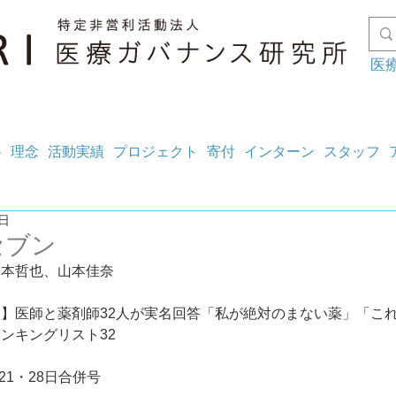
医
料
理念
活動実績
プロジェクト
寄付
インターン
スタッフ
9日
セブン
谷本哲也、山本佳奈
】医師と薬剤師32人が実名回答「私が絶対のまない薬」「こ
ンキングリスト32
月21・28日合併号