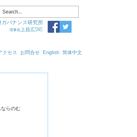
療ガバナンス研究所
上昌広SNS
理事長
アクセス
お問合せ
English
简体中文
れならのむ