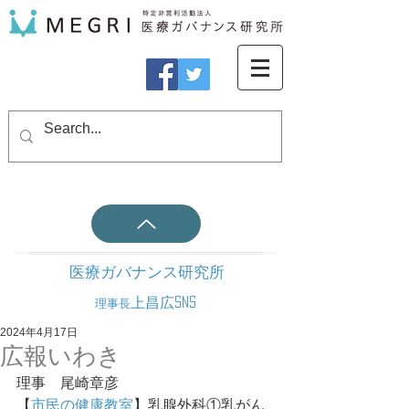
医療ガバナンス研究所
上昌広SNS
理事長
2024年4月17日
広報いわき
理事　尾崎章彦
【
市民の健康教室
】乳腺外科①乳がん