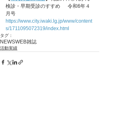
検診・早期受診のすすめ	令和6年４
月号
https://www.city.iwaki.lg.jp/www/content
s/1711095072319/index.html
タグ：
NEWS
WEB
雑誌
活動実績
コメント
コメントを追加…