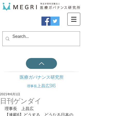
医療ガバナンス研究所
上昌広SNS
理事長
2021年6月1日
日刊ゲンダイ
理事長　上昌広
【連載6】どうする　どうなる日本の