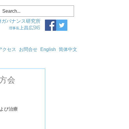
療ガバナンス研究所
上昌広SNS
理事長
アクセス
お問合せ
English
简体中文
地方会
よび治療