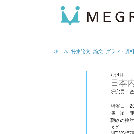
ホーム
特集論文
論文
グラフ・資
7月4日
日本
研究員　
開催日：20
演　題：亜
戦略の検
タグ：
NEWS
講