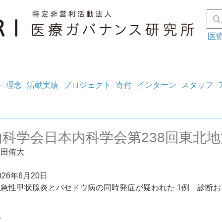
医
料
理念
活動実績
プロジェクト
寄付
インターン
スタッフ
内科学会日本内科学会第238回東北
金田侑大
26年6月20日
急性甲状腺炎とバセドウ病の同時発症が疑われた 1例　診断お
討
演