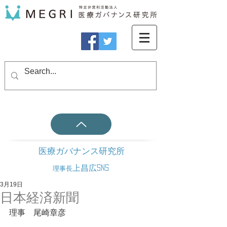
医療ガバナンス研究所
上昌広SNS
理事長
3月19日
日本経済新聞
理事　尾崎章彦