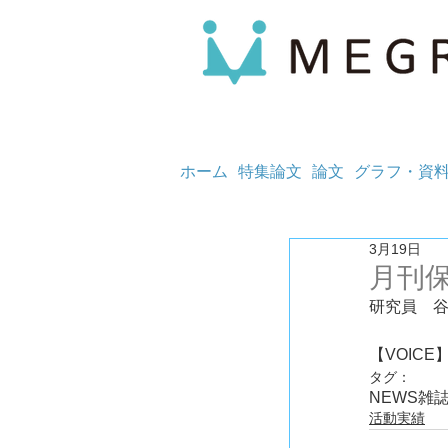
ホーム
特集論文
論文
グラフ・資
3月19日
月刊
研究員　
タグ：
NEWS
雑
活動実績