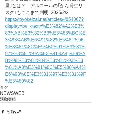
量｣とは？　アルコールの｢がん発生リ
スク｣もここまで判明	2025/2/2
https://toyokeizai.net/articles/-/854067?
display=b#:~:text=%E3%82%A2%E3%
83%AB%E3%82%B3%E3%83%BC%E
3%83%AB%E6%91%82%E5%8F%96
%E3%81%8C%E5%B0%91%E3%81%
97%E3%81%9A%E3%81%A4,%E9%A
B%98%E3%81%84%E3%81%93%E3
%81%A8%E3%81%8C%E5%88%A4%
E6%98%8E%E3%81%97%E3%81%9F
%E3%80%82
タグ：
NEWS
WEB
活動実績