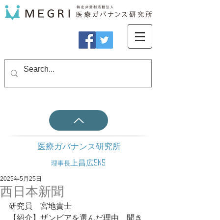
医療ガバナンス研究所
上昌広SNS
理事長
2025年5月25日
西日本新聞
研究員　宮地貴士
【紹介】ザンビアを選んだ理由　聞き