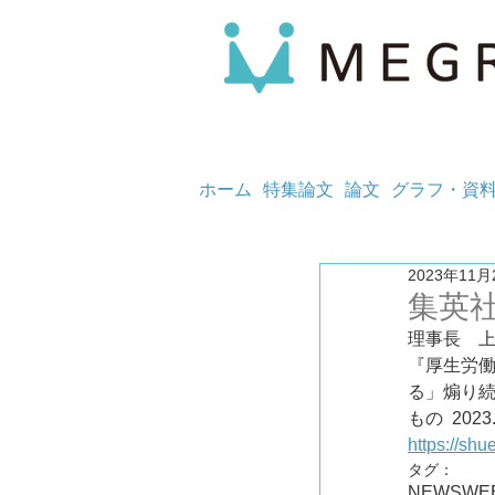
ホーム
特集論文
論文
グラフ・資
2023年11月
集英
理事長　
『厚生労働
る」煽り
もの	202
https://shu
タグ：
NEWS
WE