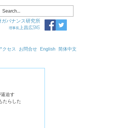
療ガバナンス研究所
上昌広SNS
理事長
アクセス
お問合せ
English
简体中文
が逼迫す
もたらした