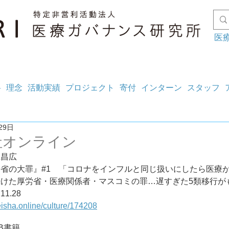
医
料
理念
活動実績
プロジェクト
寄付
インターン
スタッフ
29日
社オンライン
上昌広
省の大罪』#1　「コロナをインフルと同じ扱いにしたら医療
続けた厚労省・医療関係者・マスコミの罪…遅すぎた5類移行が
3.11.28
eisha.online/culture/174208
B
書籍