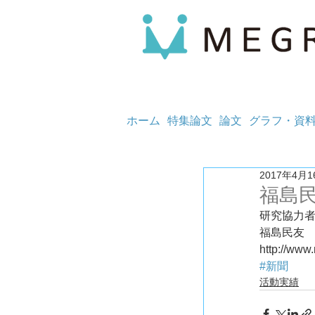
ホーム
特集論文
論文
グラフ・資
2017年4月1
福島
研究協力
福島民友　
http://ww
#新聞
活動実績