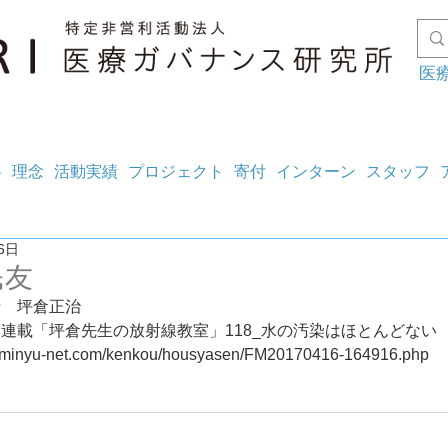
医
料
理念
活動実績
プロジェクト
寄付
インターン
スタッフ
6日
民友
者　坪倉正治
連載「坪倉先生の放射線教室」118_水の汚染はほとんどない
w.minyu-net.com/kenkou/housyasen/FM20170416-164916.php