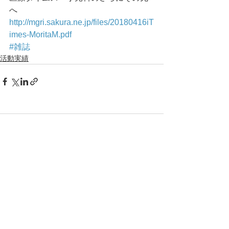
へ
http://mgri.sakura.ne.jp/files/20180416iT
imes-MoritaM.pdf
#雑誌
活動実績
コメント
コメントを追加…