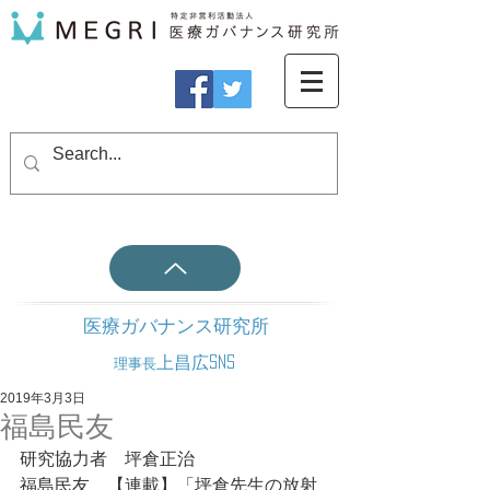
医療ガバナンス研究所
上昌広SNS
理事長
2019年3月3日
福島民友
研究協力者　坪倉正治
福島民友　【連載】「坪倉先生の放射