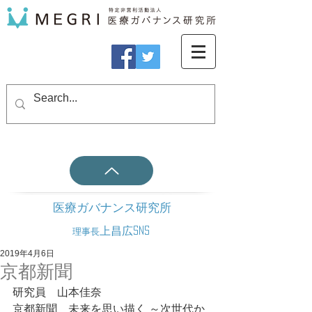
医療ガバナンス研究所
上昌広SNS
理事長
2019年4月6日
京都新聞
研究員　山本佳奈
京都新聞　未来を思い描く ～次世代か