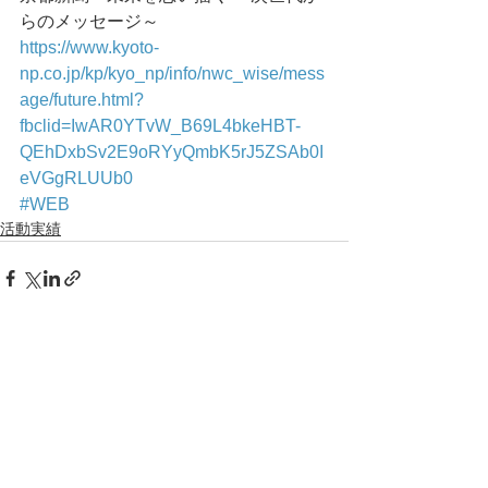
らのメッセージ～
https://www.kyoto-
np.co.jp/kp/kyo_np/info/nwc_wise/mess
age/future.html?
fbclid=IwAR0YTvW_B69L4bkeHBT-
QEhDxbSv2E9oRYyQmbK5rJ5ZSAb0I
eVGgRLUUb0
#WEB
活動実績
コメント
コメントを追加…