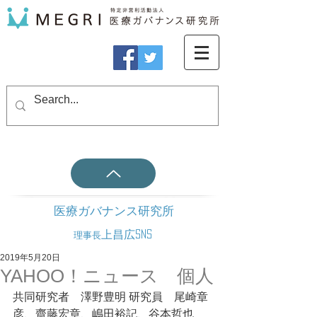
医療ガバナンス研究所
上昌広SNS
理事長
2019年5月20日
YAHOO！ニュース 個人
共同研究者　澤野豊明 研究員　尾崎章
彦、齋藤宏章、嶋田裕記、谷本哲也