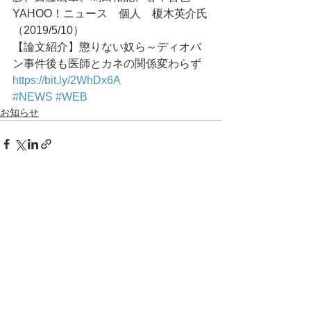
YAHOO！ニュース　個人　榎木英介氏
（2019/5/10）
【論文紹介】懲りない奴ら～ディオバ
ン事件後も医師とカネの関係変わらず
https://bit.ly/2WhDx6A
#NEWS
#WEB
お知らせ
コメント
コメントを追加…