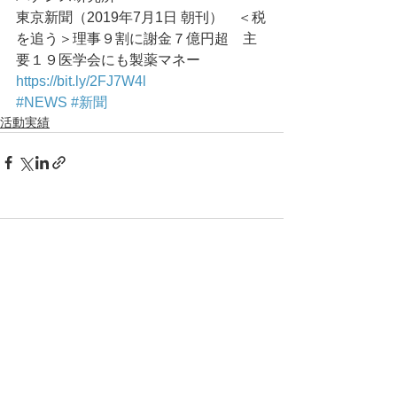
東京新聞（2019年7月1日 朝刊）　＜税
を追う＞理事９割に謝金７億円超　主
要１９医学会にも製薬マネー
https://bit.ly/2FJ7W4l
#NEWS
#新聞
活動実績
コメント
コメントを追加…