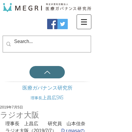
医療ガバナンス研究所
上昌広SNS
理事長
2019年7月5日
ラジオ大阪
理事長　上昌広　　研究員　山本佳奈
ラジオ大阪（2019/7/7）　
D r.masaの