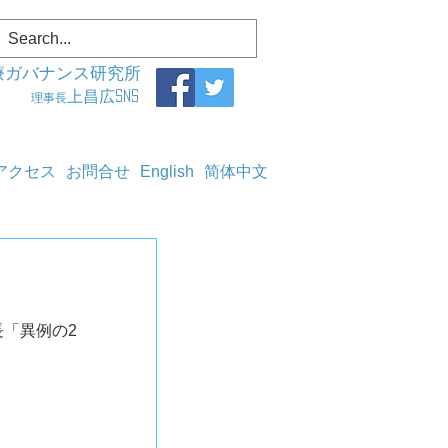
療ガバナンス研究所
上昌広SNS
理事長
アクセス
お問合せ
English
简体中文
長「異例の2