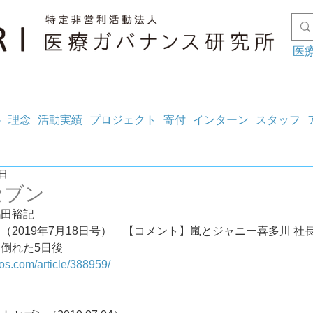
医
料
理念
活動実績
プロジェクト
寄付
インターン
スタッフ
5日
セブン
嶋田裕記
（2019年7月18日号）　【コメント】嵐とジャニー喜多川 社
倒れた5日後
gos.com/article/388959/