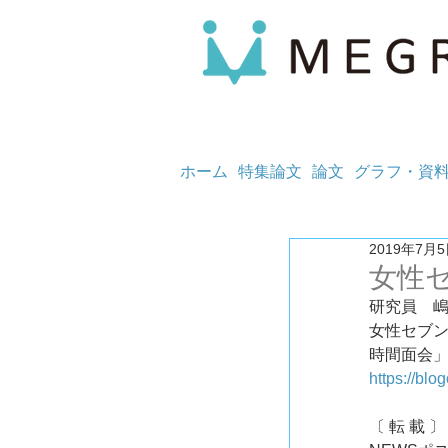
ホーム
特集論文
論文
グラフ・資
2019年7月
女性
研究員　
女性セブン
時間面会」
https://blo
〔 転 載 〕