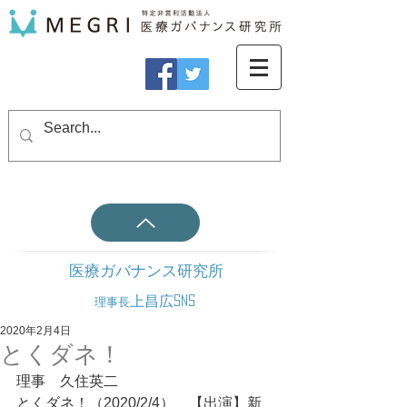
医療ガバナンス研究所
上昌広SNS
理事長
2020年2月4日
とくダネ！
理事　久住英二
とくダネ！（2020/2/4）　【出演】新