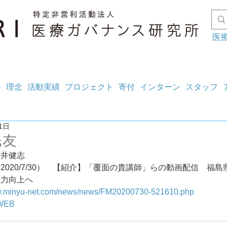
医
料
理念
活動実績
プロジェクト
寄付
インターン
スタッフ
1日
民友
藤井健志
2020/7/30）　【紹介】「覆面の貴講師」らの動画配信　福
学力向上へ
ww.minyu-net.com/news/news/FM20200730-521610.php
WEB