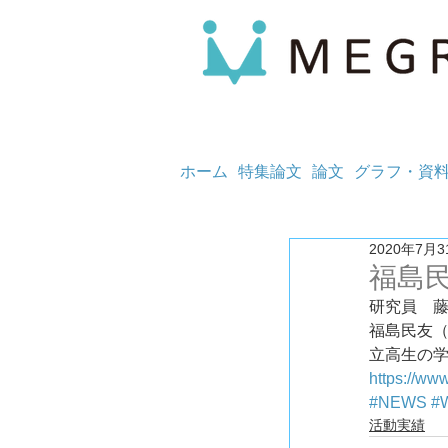
ホーム
特集論文
論文
グラフ・資
2020年7月3
福島
研究員　
福島民友（
立高生の
https://w
#NEWS
#
活動実績