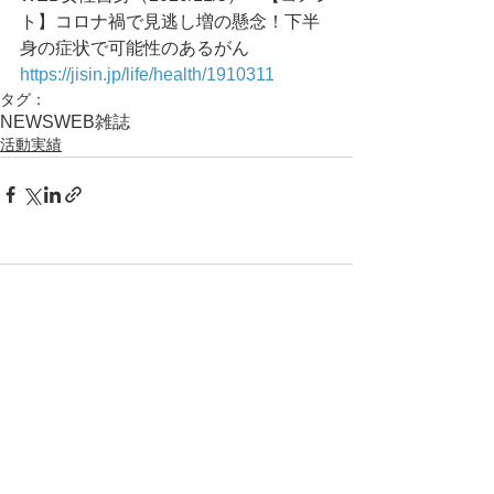
ト】コロナ禍で見逃し増の懸念！下半
身の症状で可能性のあるがん
https://jisin.jp/life/health/1910311
タグ：
NEWS
WEB
雑誌
活動実績
コメント
コメントを追加…