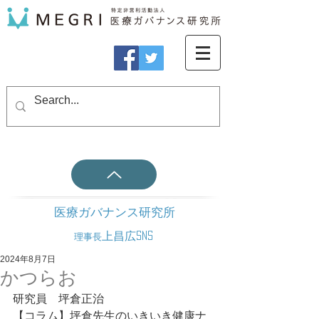
医療ガバナンス研究所
上昌広SNS
理事長
2024年8月7日
かつらお
研究員　坪倉正治
【コラム】坪倉先生のいきいき健康ナ