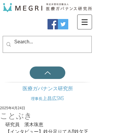
医療ガバナンス研究所
上昌広SNS
理事長
2025年4月24日
ことぶき
研究員　濱木珠恵
【インタビュー】鉄分足りてる⁉鉄欠乏