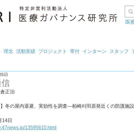
医
料
理念
活動実績
プロジェクト
寄付
インターン
スタッフ
25日
通信
坪倉正治
ト】冬の屋内退避、実効性を調査―柏崎刈羽原発近くの防護施
月14日
w.47news.jp/13595610.html