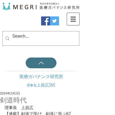
医療ガバナンス研究所
上昌広SNS
理事長
2024年2月2日
剣道時代
理事長　上昌広
【連載】剣道で学び、剣道に学ぶ67　