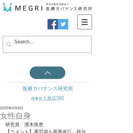
医療ガバナンス研究所
上昌広SNS
理事長
2025年4月6日
女性自身
研究員　濱木珠恵
【コメント】厚労省も基準改訂…鉄分