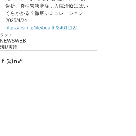
骨折、脊柱管狭窄症…入院治療にはい
くらかかる？徹底シミュレーション	
2025/4/24
https://jisin.jp/life/health/2461112/
タグ：
NEWS
WEB
活動実績
コメント
コメントを追加…