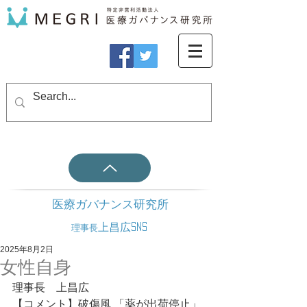
医療ガバナンス研究所
上昌広SNS
理事長
2025年8月2日
女性自身
理事長　上昌広
【コメント】破傷風 「薬が出荷停止」