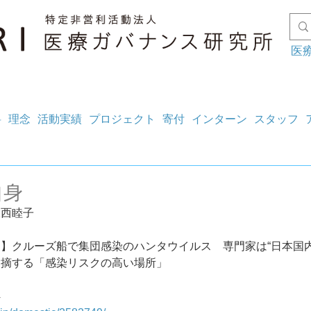
医
料
理念
活動実績
プロジェクト
寄付
インターン
スタッフ
自身
大西睦子
】クルーズ船で集団感染のハンタウイルス　専門家は“日本国内
指摘する「感染リスクの高い場所」
4