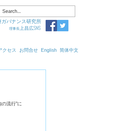
療ガバナンス研究所
上昌広SNS
理事長
アクセス
お問合せ
English
简体中文
の流行”に