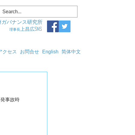
療ガバナンス研究所
上昌広SNS
理事長
アクセス
お問合せ
English
简体中文
原発事故時