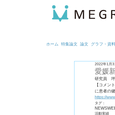
ホーム
特集論文
論文
グラフ・資
2022年1月3
愛媛
研究員　
【コメン
https://ww
タグ：
NEWS
WE
活動実績