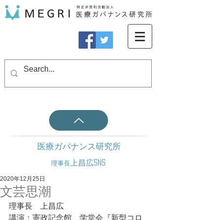
医療ガバナンス研究所
上昌広SNS
理事長
2020年12月25日
文芸思潮
理事長　上昌広
講演：憲政記念館　学堂会『新型コロ