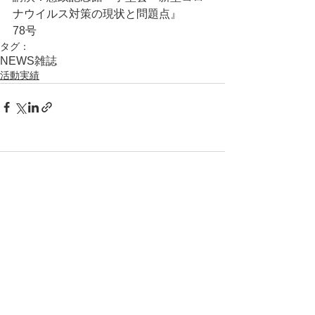
ナウイルス対策の現状と問題点』	
78号
タグ：
NEWS
雑誌
活動実績
コメント
コメントを追加…