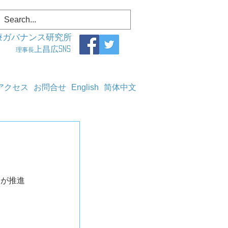
療ガバナンス研究所
上昌広SNS
理事長
アクセス
お問合せ
English
简体中文
氏が推進　