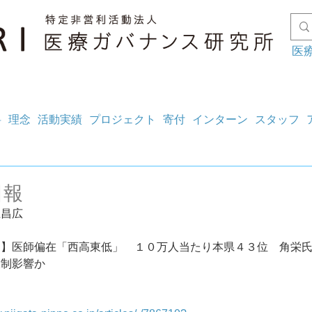
医
料
理念
活動実績
プロジェクト
寄付
インターン
スタッフ
日報
上昌広
ト】医師偏在「西高東低」　１０万人当たり本県４３位　角栄
大制影響か