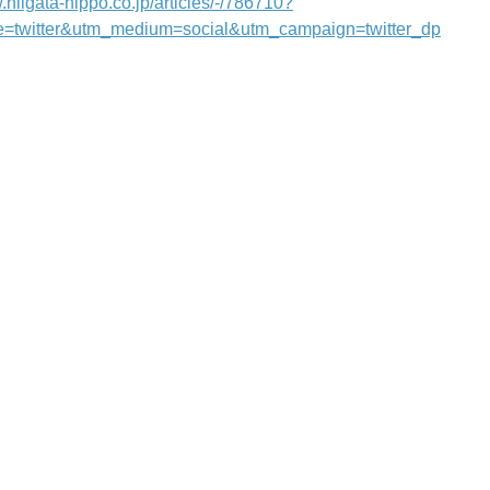
.niigata-nippo.co.jp/articles/-/786710?
e=twitter&utm_medium=social&utm_campaign=twitter_dp