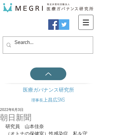
医療ガバナンス研究所
上昌広SNS
理事長
2022年6月3日
朝日新聞
研究員　山本佳奈
（オトナの保健室）性感染症、私を守