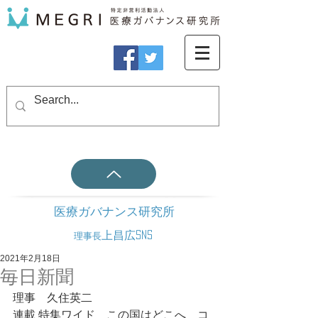
医療ガバナンス研究所
上昌広SNS
理事長
2021年2月18日
毎日新聞
理事　久住英二
連載 特集ワイド　この国はどこへ　コ