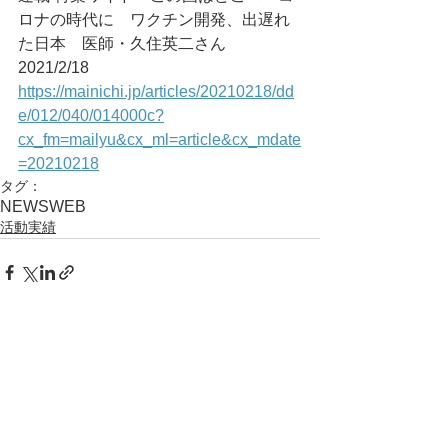
ロナの時代に　ワクチン開発、出遅れ
た日本　医師・久住英二さん	
2021/2/18	
https://mainichi.jp/articles/20210218/dd
e/012/040/014000c?
cx_fm=mailyu&cx_ml=article&cx_mdate
=20210218
タグ：
NEWS
WEB
活動実績
コメント
コメントを追加…