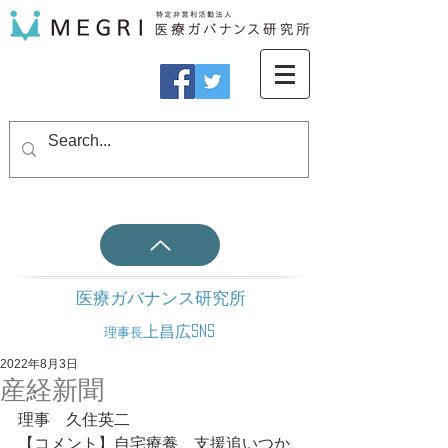
医療ガバナンス研究所
上昌広SNS
理事長
2022年8月3日
産経新聞
理事　久住英二
【コメント】自宅療養　支援追いつか