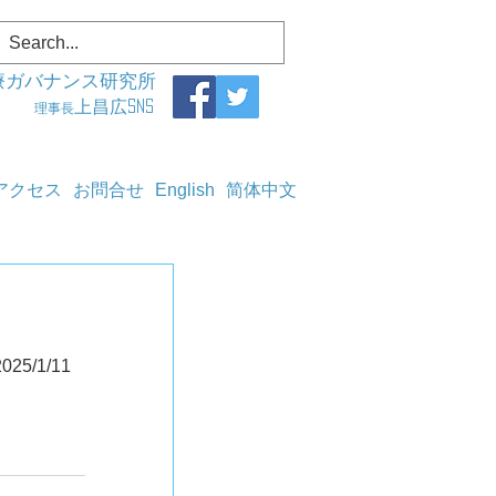
療ガバナンス研究所
上昌広SNS
理事長
アクセス
お問合せ
English
简体中文
「坪倉先生の放射線教室」512　ゆがみ、限界になると地震	2025/1/11