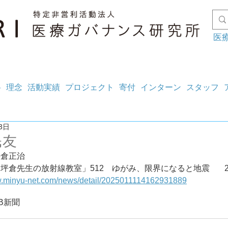
医
料
理念
活動実績
プロジェクト
寄付
インターン
スタッフ
3日
民友
坪倉正治
【連載】
w.minyu-net.com/news/detail/2025011114162931889
B
新聞